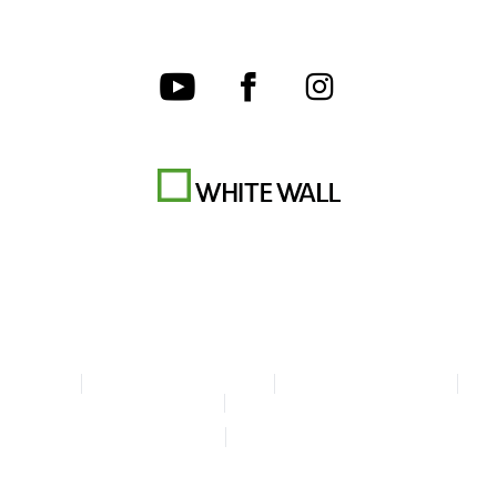
CGV
Charte de confidentialité
Paramètres des cookies
Mentions légales
Déclaration d'accessibilité
© Copyright WhiteWall 2026
* Tous les prix sont TTC + frais d'envoi