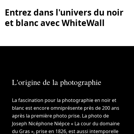
Entrez dans l'univers du noir
et blanc avec WhiteWall
L'origine de la photographie
La fascination pour la photographie en noir et
blanc est encore omniprésente près de 200 ans
après la première photo prise. La photo de
Joseph Nicéphone Niépce « La cour du domaine
du Gras », prise en 1826, est aussi intemporelle