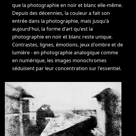
que la photographie en noir et blanc elle-même.
Depuis des décennies, la couleur a fait son
entrée dans la photographie, mais jusqu'à
aujourd'hui, la forme d'art qu'est la
photographie en noir et blanc reste unique.
Contrastes, lignes, émotions, jeux d'ombre et de
lumière - en photographie analogique comme
en numérique, les images monochromes
séduisent par leur concentration sur l'essentiel.