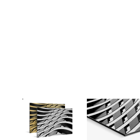
Cadre en b
passe-p