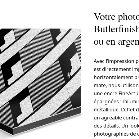
Votre phot
Butlerfinis
ou en argen
Avec l’impression p
est directement im
horizontalement bro
mate, nous utiliso
une encre FineArt U
épargnées : l’alumi
métallique. L’effet 
un agréable contrast
des détails. Un lo
photographies de c