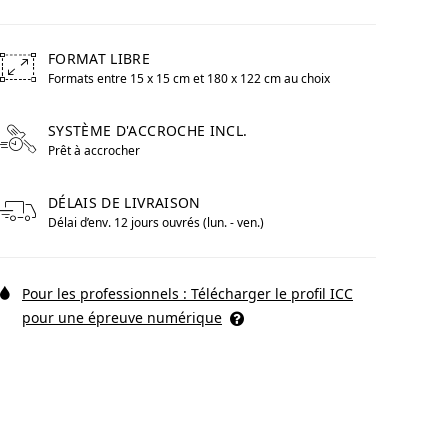
FORMAT LIBRE
Formats entre 15 x 15 cm et 180 x 122 cm au choix
re Pop Art
WhiteWall Design
Free formats from 15 by centimeters to 180 by centimeters 
Edition by Studio
Besau-Marguerre
SYSTÈME D'ACCROCHE INCL.
Prêt à accrocher
DÉLAIS DE LIVRAISON
Délai d’env. 12 jours ouvrés (lun. - ven.)
Pour les professionnels : Télécharger le profil ICC
pour une épreuve numérique