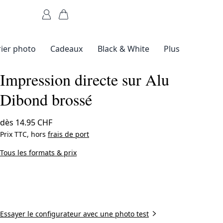
Transférer des photos
ier photo
Cadeaux
Black & White
Plus
Impression directe sur Alu
IAL
GALERIE
QUALITÉ GALERIE
BLACK & WHITE
PRODUIT SPÉCIAL
QUALITÉ GALERIE
PREMIÈRE MONDIALE
BLACK & WHITE
Dibond brossé
dès
14.95 CHF
Prix TTC, hors
frais de port
Tous les formats & prix
e
us
Packs Échantillons
Mini WhiteWall
Chèque-cadeau
Magazine
c
sur
n directe
Box en bois
Tirage photo sur
Impression
ChromaLuxe HD
Cadre en bois
Tirage photo sur
Masterprint
er
 Dibond
massif
pigmentaire Fine Art
papier Ilford noir et
Metal Print
papier baryté noir et
WhiteWall
SPÉCIAL
CADRE DESIGN
ssé
sous plexi
blanc
blanc
Créer maintenant
Essayer le configurateur avec une photo test