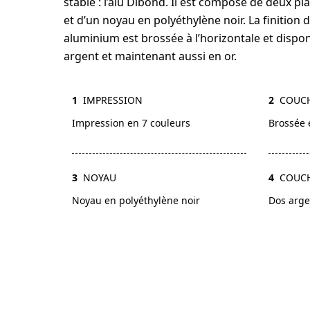
stable : l’alu Dibond. Il est composé de deux p
et d’un noyau en polyéthylène noir. La finition 
aluminium est brossée à l’horizontale et dispon
argent et maintenant aussi en or.
1
IMPRESSION
2
COUCH
Impression en 7 couleurs
Brossée 
3
NOYAU
4
COUCH
Noyau en polyéthylène noir
Dos arge