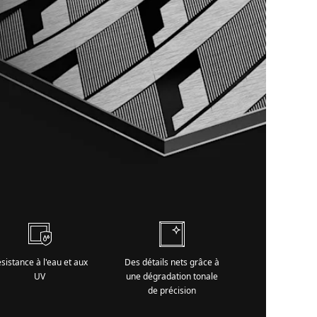
sistance à l'eau et aux
Des détails nets grâce à
UV
une dégradation tonale
de précision