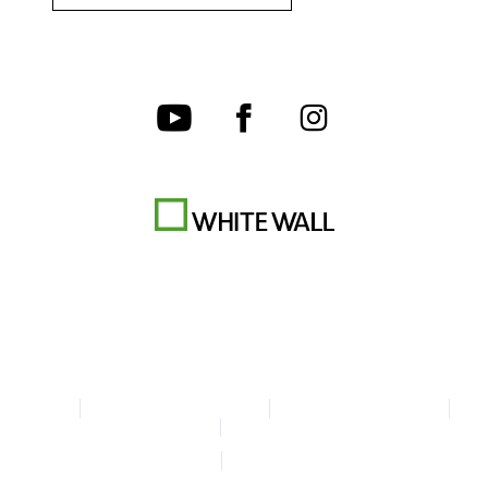
CGV
Charte de confidentialité
Paramètres des cookies
Mentions légales
Déclaration d'accessibilité
© Copyright WhiteWall 2026
* Tous les prix sont TTC + frais d'envoi