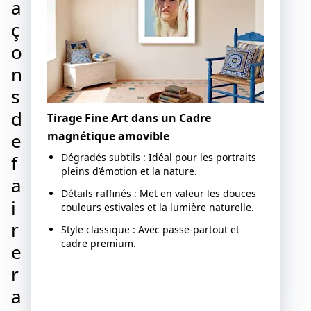
a
ç
o
n
s
d
Tirage Fine Art dans un Cadre
e
magnétique amovible
f
Dégradés subtils : Idéal pour les portraits
pleins d’émotion et la nature.
a
Détails raffinés : Met en valeur les douces
i
couleurs estivales et la lumière naturelle.
r
Style classique : Avec passe-partout et
cadre premium.
e
r
Créer maintenant
a