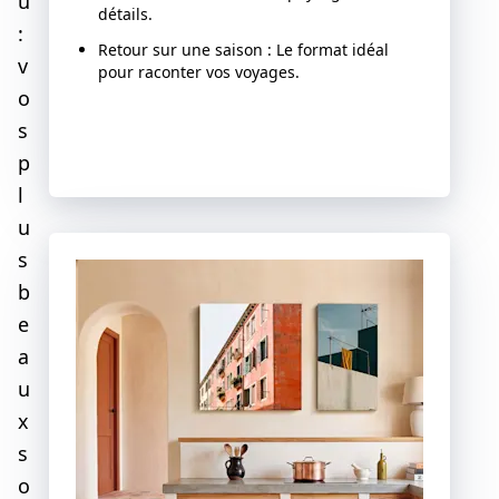
u
détails.
:
Retour sur une saison : Le format idéal
v
pour raconter vos voyages.
o
s
Découvrir
p
l
u
s
b
e
a
u
x
s
o