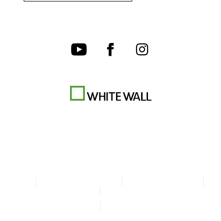
CGV
Charte de confidentialité
Paramètres des cookies
Mentions légales
Déclaration d'accessibilité
© Copyright WhiteWall 2026
* Tous les prix sont TTC + frais d'envoi