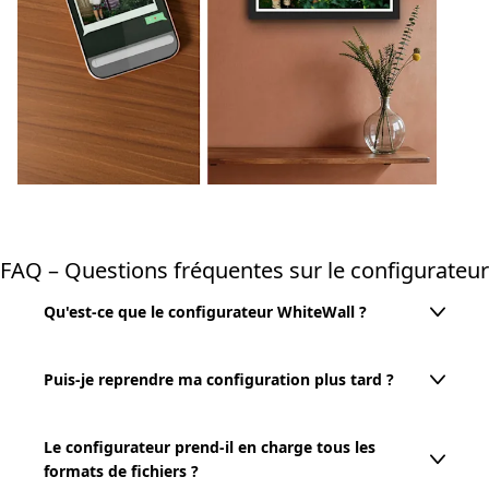
FAQ – Questions fréquentes sur le configurateur
Qu'est-ce que le configurateur WhiteWall ?
Le configurateur vous permet de créer et de
Puis-je reprendre ma configuration plus tard ?
visualiser simultanément plusieurs variantes de
votre tableau mural. Vous pouvez ainsi
La sauvegarde d'une configuration n'est pour
Le configurateur prend-il en charge tous les
composer facilement une composition murale
l'instant disponible que pour les configurations
formats de fichiers ?
ou comparer directement différents matériaux,