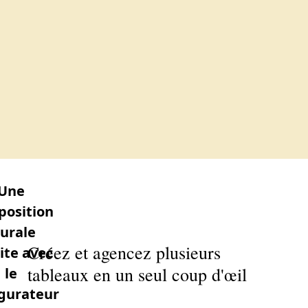
Une
osition
urale
Créez et agencez plusieurs
ite avec
tableaux en un seul coup d'œil
le
gurateur