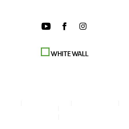
CGV
Charte de confidentialité
Paramètres des cookies
Mentions légales
Déclaration d'accessibilité
© Copyright WhiteWall 2026
* Tous les prix sont TTC + frais d'envoi