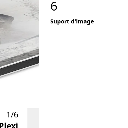
6
Suport d'image
1/6
Plexi
Tirage ph