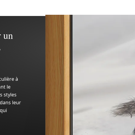
r un
s
ulière à
nt le
s styles
dans leur
 qui