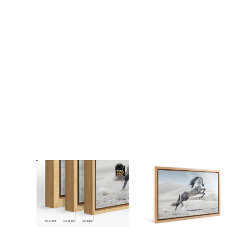
Cadre en b
passe-p