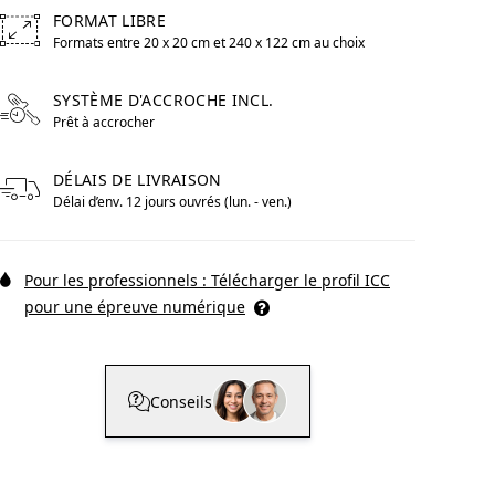
FORMAT LIBRE
Formats entre 20 x 20 cm et 240 x 122 cm au choix
Free formats from 20 by centimeters to 240 by centimeters 
re Pop Art
WhiteWall Design
SYSTÈME D'ACCROCHE INCL.
Edition by Studio
Prêt à accrocher
Besau-Marguerre
DÉLAIS DE LIVRAISON
Délai d’env. 12 jours ouvrés (lun. - ven.)
Pour les professionnels : Télécharger le profil ICC
pour une épreuve numérique
Conseils