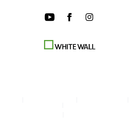
CGV
Charte de confidentialité
Paramètres des cookies
Mentions légales
Déclaration d'accessibilité
© Copyright WhiteWall 2026
* Tous les prix sont TTC + frais d'envoi