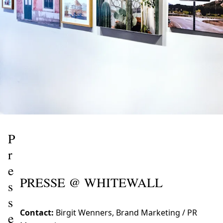
P
r
e
PRESSE @ WHITEWALL
s
s
Contact:
Birgit Wenners, Brand Marketing / PR
e