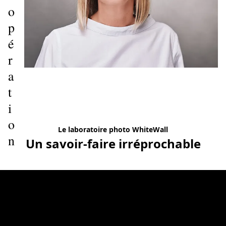
o
p
é
r
a
t
i
o
Le laboratoire photo WhiteWall
n
Un savoir-faire irréprochable