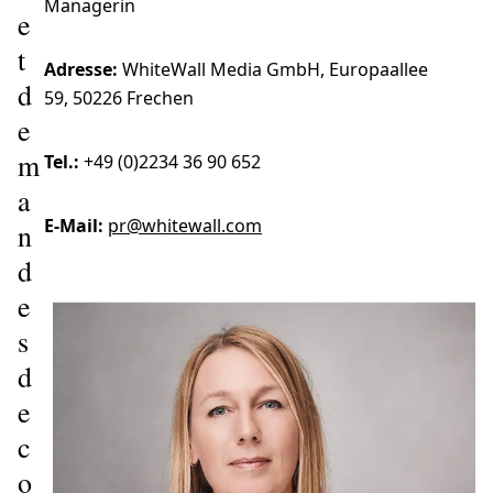
Managerin
e
t
Adresse:
WhiteWall Media GmbH, Europaallee
d
59, 50226 Frechen
e
m
Tel.:
+49 (0)2234 36 90 652
a
E-Mail:
pr@whitewall.com
n
d
e
s
d
e
c
o