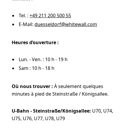
Tel. :
+49 211 200 500 55
E-Mail:
duesseldorf@whitewall.com
Heures d’ouverture :
Lun. - Ven. : 10 h - 19 h
Sam : 10 h - 18 h
Où nous trouver :
À seulement quelques
minutes à pied de Steinstraße / Königsallee.
U-Bahn - Steinstraße/Königsallee:
U70, U74,
U75, U76, U77, U78, U79