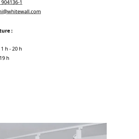
) 904136-1
i@whitewall.com
re Pop Art
WhiteWall Design
ture :
Edition by Studio
Besau-Marguerre
11 h - 20 h
 19 h