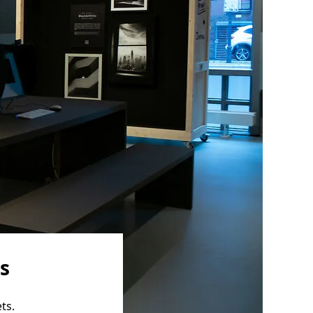
s
ts.