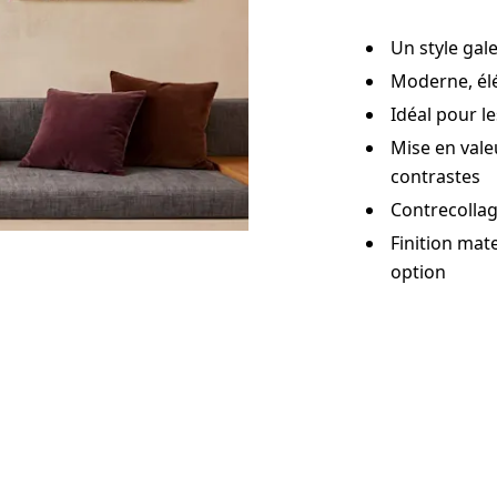
Un style gal
Moderne, él
Idéal pour l
Mise en vale
contrastes
Contrecolla
Finition mat
option
Créer maint