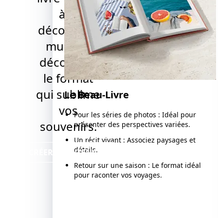
à la
décoration
murale :
découvrez
le format
qui sublime
Le Beau-Livre
vos
Pour les séries de photos : Idéal pour
souvenirs.
présenter des perspectives variées.
Un récit vivant : Associez paysages et
détails.
CRÉER MAINTENANT
Retour sur une saison : Le format idéal
pour raconter vos voyages.