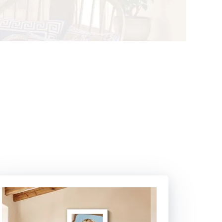
re Pop Art
WhiteWall Design
Edition by Studio
Besau-Marguerre