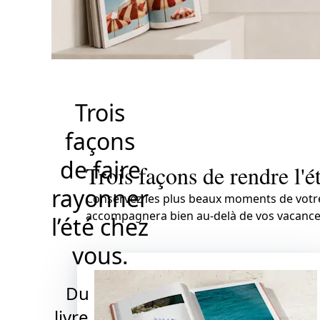
Cadre en b
passe-p
Trois
façons
de faire
Trois façons de rendre l'ét
rayonner
Conservez les plus beaux moments de votr
accompagnera bien au-delà de vos vacance
l’été chez
vous.
Du beau
livre raffiné