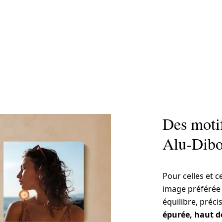
Des motif
Alu-Dib
Pour celles et c
image préférée 
équilibre, préci
épurée, haut