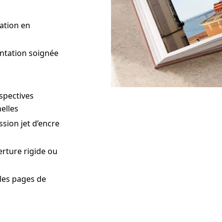
ation en
ntation soignée
ospectives
elles
sion jet d’encre
erture rigide ou
les pages de