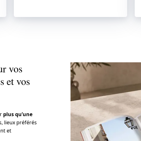
Créer maintenant
ur vos
s et vos
er
plus qu’une
, lieux préférés
nt et