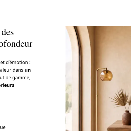
 des
rofondeur
et d’émotion :
 valeur dans
un
aut de gamme,
érieurs
que