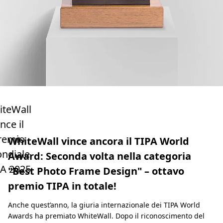
iteWall
ince il
remio
WhiteWall vince ancora il TIPA World
ndiale
Award: Seconda volta nella categoria
PA 2025
"Best Photo Frame Design" – ottavo
premio TIPA in totale!
Anche quest’anno, la giuria internazionale dei TIPA World
Awards ha premiato WhiteWall. Dopo il riconoscimento del