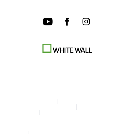
Condizioni d'uso
Informativa sulla Privacy
Gestione dei cookie
Note legali
Dichiarazione sull'accessibilità
© Copyright WhiteWall 2026
* Tutti i prezzi sono IVA incl., spedizione escl.