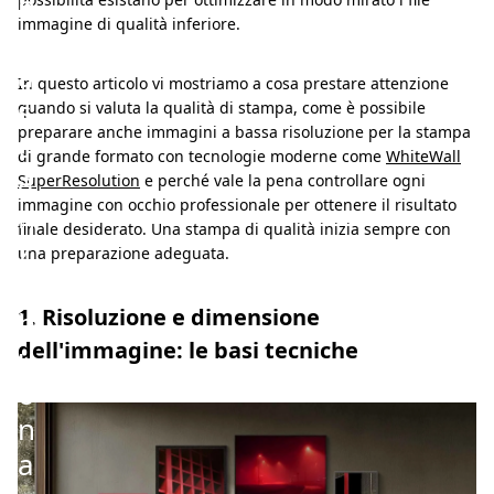
b
immagine di qualità inferiore.
b
a
In questo articolo vi mostriamo a cosa prestare attenzione
s
quando si valuta la qualità di stampa, come è possibile
preparare anche immagini a bassa risoluzione per la stampa
t
di grande formato con tecnologie moderne come
WhiteWall
a
SuperResolution
e perché vale la pena controllare ogni
immagine con occhio professionale per ottenere il risultato
n
finale desiderato. Una stampa di qualità inizia sempre con
z
una preparazione adeguata.
a
1. Risoluzione e dimensione
b
dell'immagine: le basi tecniche
u
o
n
a