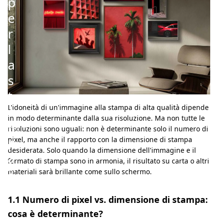
p
e
r
l
a
s
t
a
L'idoneità di un'immagine alla stampa di alta qualità dipende
in modo determinante dalla sua risoluzione. Ma non tutte le
m
risoluzioni sono uguali: non è determinante solo il numero di
p
pixel, ma anche il rapporto con la dimensione di stampa
desiderata. Solo quando la dimensione dell'immagine e il
a
formato di stampa sono in armonia, il risultato su carta o altri
?
materiali sarà brillante come sullo schermo.
1.1 Numero di pixel vs. dimensione di stampa:
cosa è determinante?