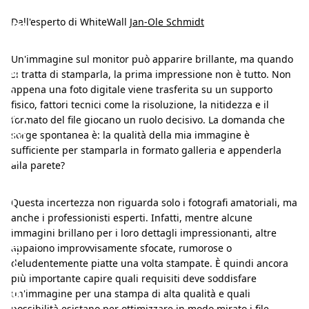
a
m
Dall'esperto di WhiteWall
Jan-Ole Schmidt
i
Un'immagine sul monitor può apparire brillante, ma quando
a
si tratta di stamparla, la prima impressione non è tutto. Non
i
appena una foto digitale viene trasferita su un supporto
fisico, fattori tecnici come la risoluzione, la nitidezza e il
m
formato del file giocano un ruolo decisivo. La domanda che
m
sorge spontanea è: la qualità della mia immagine è
sufficiente per stamparla in formato galleria e appenderla
a
alla parete?
g
i
Questa incertezza non riguarda solo i fotografi amatoriali, ma
anche i professionisti esperti. Infatti, mentre alcune
n
immagini brillano per i loro dettagli impressionanti, altre
e
appaiono improvvisamente sfocate, rumorose o
è
deludentemente piatte una volta stampate. È quindi ancora
più importante capire quali requisiti deve soddisfare
a
un'immagine per una stampa di alta qualità e quali
possibilità esistano per ottimizzare in modo mirato i file