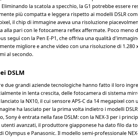
. Eliminando la scatola a specchio, la G1 potrebbe essere re
ente più compatta e leggera rispetto ai modelli DSLR comp
ixel, il chip di immagine aveva una risoluzione piacevolmen
ra alla pari con le fotocamera reflex affermate. Poco meno 
s seguì con la Pen E-P1, che offriva una qualità d'immagin
ente migliore e anche video con una risoluzione di 1.280 x
mi al secondo.
dei DSLM
tre due grandi aziende tecnologiche hanno fatto il loro ingr
zialmente in lenta crescita, delle fotocamera di sistema mirr
anciato la NX10, il cui sensore APS-C da 14 megapixel con 
magine ha lasciato per la prima volta indietro i modelli DSLR
, Sony è entrata nella fase DSLM: con la NEX-3 per i principi
 utenti avanzati, il produttore giapponese ha dato filo da to
di Olympus e Panasonic. Il modello semi-professionale NEX-