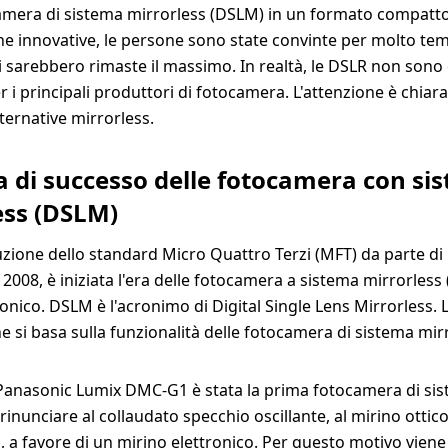
mera di sistema mirrorless (DSLM) in un formato compatto
che innovative, le persone sono state convinte per molto te
ali sarebbero rimaste il massimo. In realtà, le DSLR non sono
 i principali produttori di fotocamera. L'attenzione è chia
alternative mirrorless.
ia di successo delle fotocamera con si
ess (DSLM)
uzione dello standard Micro Quattro Terzi (MFT) da parte di
2008, è iniziata l'era delle fotocamera a sistema mirrorles
ronico. DSLM è l'acronimo di Digital Single Lens Mirrorless.
e si basa sulla funzionalità delle fotocamera di sistema mir
 Panasonic Lumix DMC-G1 è stata la prima fotocamera di si
rinunciare al collaudato specchio oscillante, al mirino ottico
 a favore di un mirino elettronico. Per questo motivo viene 