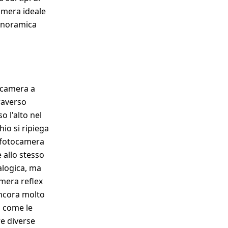
amera ideale
panoramica
tocamera a
traverso
o l'alto nel
io si ripiega
Le fotocamera
 allo stesso
alogica, ma
amera reflex
ancora molto
o come le
re diverse