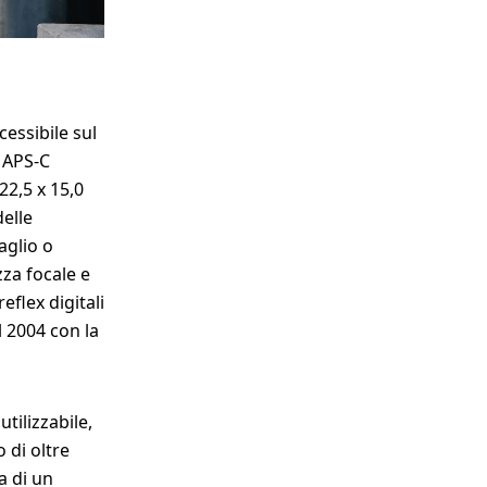
essibile sul
S APS-C
22,5 x 15,0
delle
aglio o
zza focale e
eflex digitali
l 2004 con la
tilizzabile,
 di oltre
a di un