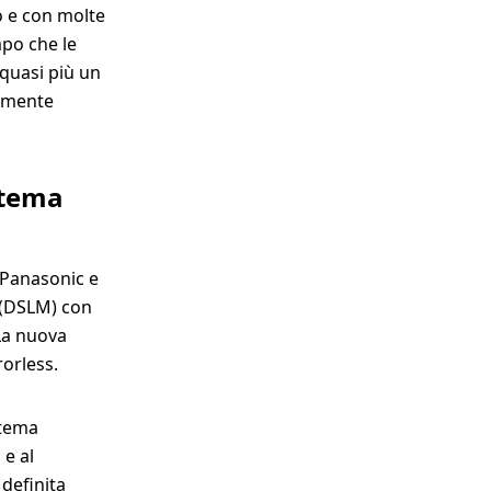
 e con molte
mpo che le
 quasi più un
ramente
stema
 Panasonic e
s (DSLM) con
 La nuova
rorless.
stema
 e al
definita