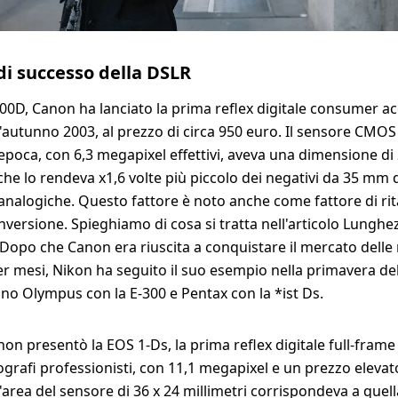
 di successo della DSLR
00D, Canon ha lanciato la prima reflex digitale consumer acc
'autunno 2003, al prezzo di circa 950 euro. Il sensore CMO
l'epoca, con 6,3 megapixel effettivi, aveva una dimensione di 
l che lo rendeva x1,6 volte più piccolo dei negativi da 35 mm 
nalogiche. Questo fattore è noto anche come fattore di rit
nversione. Spieghiamo di cosa si tratta nell'articolo Lunghe
Dopo che Canon era riuscita a conquistare il mercato delle r
er mesi, Nikon ha seguito il suo esempio nella primavera de
no Olympus con la E-300 e Pentax con la *ist Ds.
on presentò la EOS 1-Ds, la prima reflex digitale full-frame u
tografi professionisti, con 11,1 megapixel e un prezzo elevato
'area del sensore di 36 x 24 millimetri corrispondeva a quell