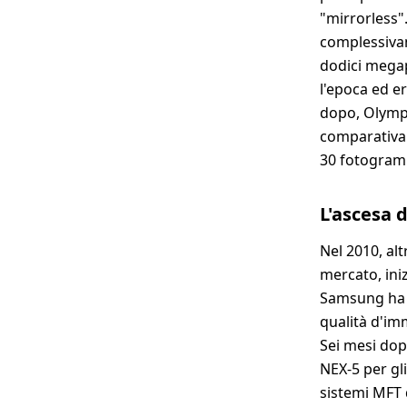
"mirrorless"
complessivam
dodici megap
l'epoca ed e
dopo, Olympu
comparativam
30 fotogram
L'ascesa 
Nel 2010, al
mercato, ini
Samsung ha l
qualità d'im
Sei mesi dopo
NEX-5 per gli
sistemi MFT 