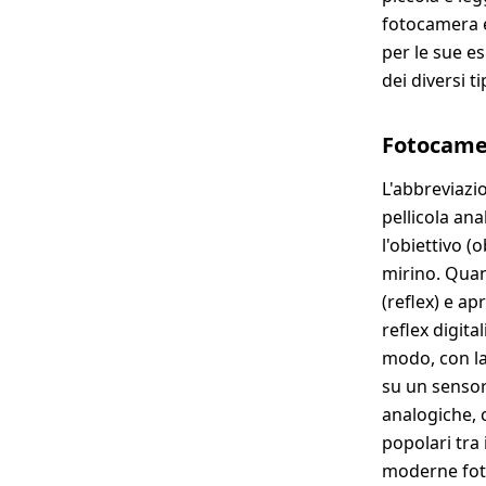
fotocamera e
per le sue e
dei diversi t
Fotocamer
L'abbreviazi
pellicola ana
l'obiettivo (
mirino. Quan
(reflex) e ap
reflex digita
modo, con la
su un sensore
analogiche, 
popolari tra 
moderne foto