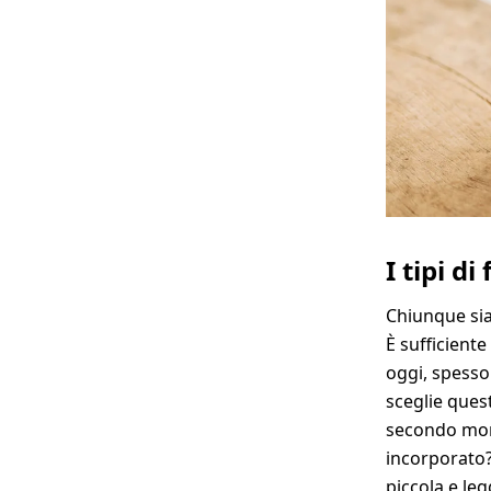
Fot
passe
I tipi d
Chiunque sia
È sufficient
oggi, spesso
sceglie ques
secondo mom
incorporato
piccola e le