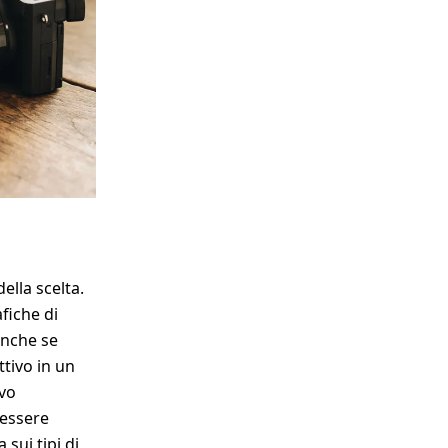
o con cornice
WhiteWall Design
Pop Art
Edition by Studio
Besau-Marguerre
ella scelta.
fiche di
anche se
ttivo in un
vo
 essere
sui tipi di