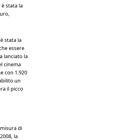
è stata la
uro,
è stata la
nche essere
a lanciato la
el cinema
ne con 1.920
abilito un
a il picco
 misura di
2008, la