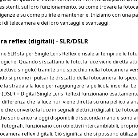
sistenti, sul loro funzionamento, su come trovare la fotoc
sigenze e su come pulirle e mantenerle. Iniziamo con una 
ipi di telecamera e dei loro vantaggi e svantaggi.
a reflex (digitali) - SLR/DSLR
one SLR sta per Single Lens Reflex e risale ai tempi delle fo
logiche. Quando si scattano le foto, la luce viene diretta at
obiettivo singolo) tramite uno specchio nella fotocamera vers
do si preme il pulsante di scatto della fotocamera, lo specch
re la strada alla luce per raggiungere la pellicola inserita. 
li (DSLR = Digital Single Lens Reflex) funzionano esattamente
 differenza che la luce non viene diretta su una pellicola an
 che converte la luce in segnali elettrici (digitali). Le fotoc
che sono ancora oggi disponibili di seconda mano e sono 
i fotografi, funzionano con obiettivi intercambiabili, propri
camera reflex digitali. Ciò significa che si possono utilizza