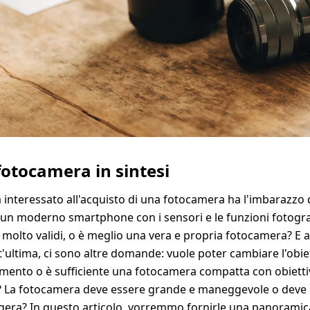
WhiteWall
o con
Foto su plexiglass
Cornice magnetica
SuperResolution
Foto con cornice a
Fot
partout
Stampa su Ilford
con cornice Slimline
amovibile
Stampa baritata
vetrina
bianco e nero
bianco e nero
i fotocamera in sintesi
 interessato all'acquisto di una fotocamera ha l'imbarazzo d
e un moderno smartphone con i sensori e le funzioni fotogra
 molto validi, o è meglio una vera e propria fotocamera? E 
t'ultima, ci sono altre domande: vuole poter cambiare l'obie
ento o è sufficiente una fotocamera compatta con obietti
? La fotocamera deve essere grande e maneggevole o deve
ggera? In questo articolo, vorremmo fornirle una panoramica 