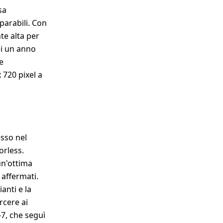
sa
arabili. Con
te alta per
di un anno
e
 720 pixel a
esso nel
orless.
un'ottima
 affermati.
anti e la
rcere ai
7, che seguì