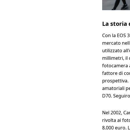
La storia
Con la EOS 3
mercato nell
utilizzato al
millimetri, i
fotocamera a
fattore di co
prospettiva. 
amatoriali p
D70. Seguiro
Nel 2002, Can
rivolta ai fo
8.000 euro. L