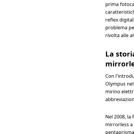
prima fotoca
caratteristi
reflex digit
problema per
rivolta alle 
La stor
mirrorl
Con l'introd
Olympus nel 
mirino elett
abbreviazion
Nel 2008, la
mirrorless a 
pentaprisma,