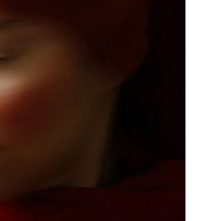
o con cornice
WhiteWall Design
Pop Art
Edition by Studio
Besau-Marguerre