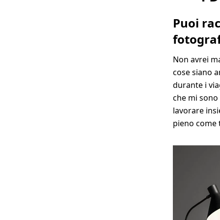
Puoi rac
fotogra
Non avrei ma
cose siano a
durante i viag
che mi sono 
lavorare ins
pieno come ta