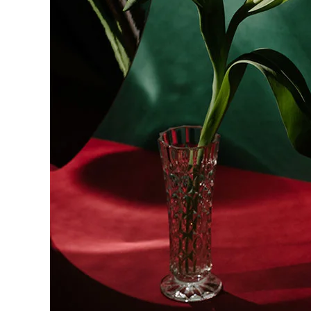
Fot
passe