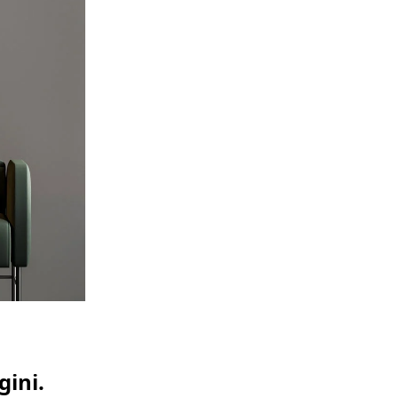
gini.