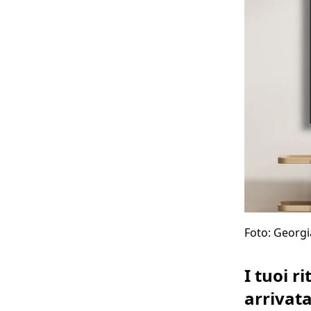
Foto: Georg
I tuoi r
arrivat