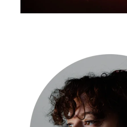
“Fotografo
anti-
ritratti.” –
Georgia
Kontodimou