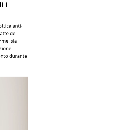
i i
ttica anti-
satte del
rme, sia
zione.
mento durante