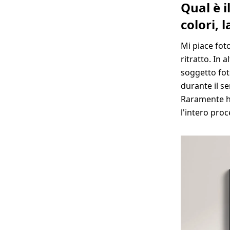
Qual è i
colori, 
Mi piace foto
ritratto. In 
soggetto fot
durante il se
Raramente ho
l'intero proc