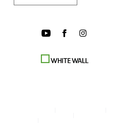
Condizioni d'uso
Informativa sulla Privacy
Gestione dei cookie
Note legali
Dichiarazione sull'accessibilità