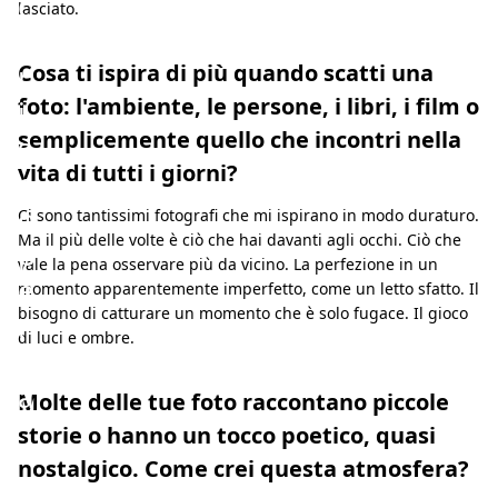
c
lasciato.
a
r
Cosa ti ispira di più quando scatti una
foto: l'ambiente, le persone, i libri, i film o
i
semplicemente quello che incontri nella
s
vita di tutti i giorni?
c
o
Ci sono tantissimi fotografi che mi ispirano in modo duraturo.
Ma il più delle volte è ciò che hai davanti agli occhi. Ciò che
p
vale la pena osservare più da vicino. La perfezione in un
e
momento apparentemente imperfetto, come un letto sfatto. Il
bisogno di catturare un momento che è solo fugace. Il gioco
r
di luci e ombre.
t
a
Molte delle tue foto raccontano piccole
storie o hanno un tocco poetico, quasi
nostalgico. Come crei questa atmosfera?