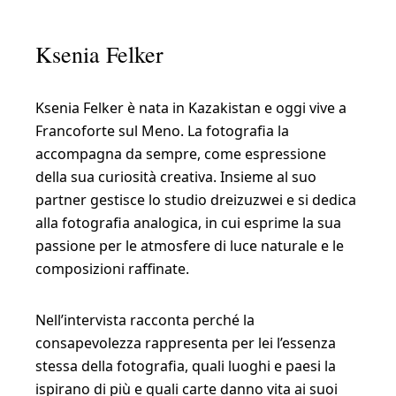
n
t
Ksenia Felker
e
r
Ksenia Felker è nata in Kazakistan e oggi vive a
v
Francoforte sul Meno. La fotografia la
i
accompagna da sempre, come espressione
s
della sua curiosità creativa. Insieme al suo
t
partner gestisce lo studio dreizuzwei e si dedica
alla fotografia analogica, in cui esprime la sua
a
passione per le atmosfere di luce naturale e le
c
composizioni raffinate.
o
n
Nell’intervista racconta perché la
K
consapevolezza rappresenta per lei l’essenza
s
stessa della fotografia, quali luoghi e paesi la
ispirano di più e quali carte danno vita ai suoi