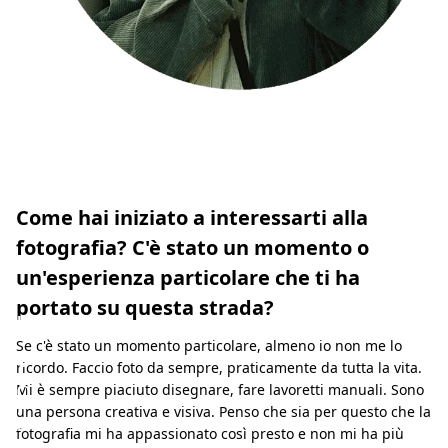
s
t
e
t
i
c
a
Come hai iniziato a interessarti alla
a
fotografia? C'è stato un momento o
n
un'esperienza particolare che ti ha
a
portato su questa strada?
l
Se c'è stato un momento particolare, almeno io non me lo
o
ricordo. Faccio foto da sempre, praticamente da tutta la vita.
g
Mi è sempre piaciuto disegnare, fare lavoretti manuali. Sono
una persona creativa e visiva. Penso che sia per questo che la
i
fotografia mi ha appassionato così presto e non mi ha più