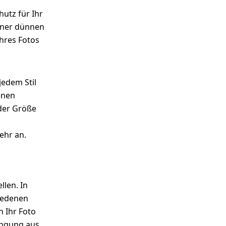
hutz für Ihr
einer dünnen
Ihres Fotos
 jedem Stil
enen
der Größe
ehr an.
llen. In
iedenen
 Ihr Foto
ängung aus