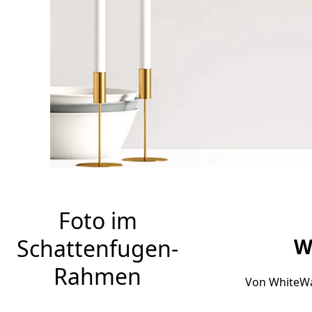
Fo
Passe
Ra
Foto im
Schattenfugen-
W
Rahmen
Von WhiteWa