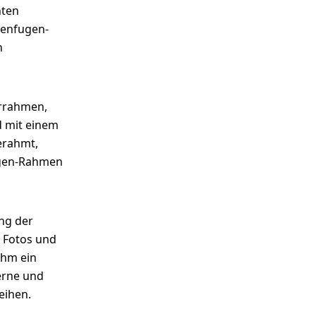
nten
ttenfugen-
n
errahmen,
d mit einem
erahmt,
ugen-Rahmen
ng der
 Fotos und
ihm ein
erne und
eihen.