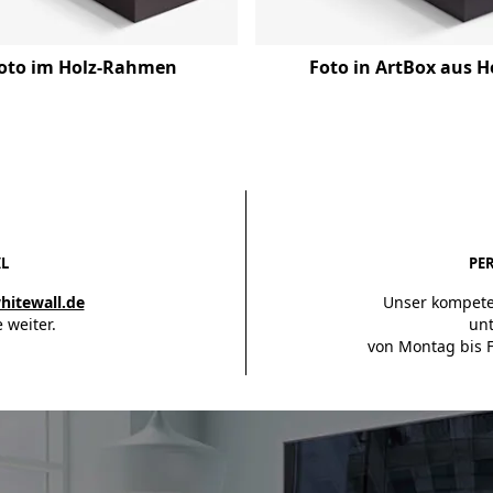
oto im Holz-Rahmen
Foto in ArtBox aus H
IL
PE
hitewall.de
Unser kompete
 weiter.
unt
von Montag bis F