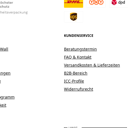
KUNDENSERVICE
Wall
Beratungstermin
FAQ & Kontakt
Versandkosten & Lieferzeiten
ungen
B2B-Bereich
e
ICC-Profile
Widerrufsrecht
Programm
keit
BITTE WÄHLEN SIE IHR LAND
LAND