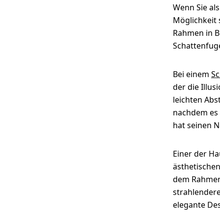
Jetzt gestalten
Wenn Sie al
Möglichkeit 
Rahmen in Be
Schattenfuge
Bei einem
Sc
der die Illu
leichten Ab
nachdem es 
hat seinen 
Einer der Ha
ästhetische
dem Rahmen l
strahlender
elegante De