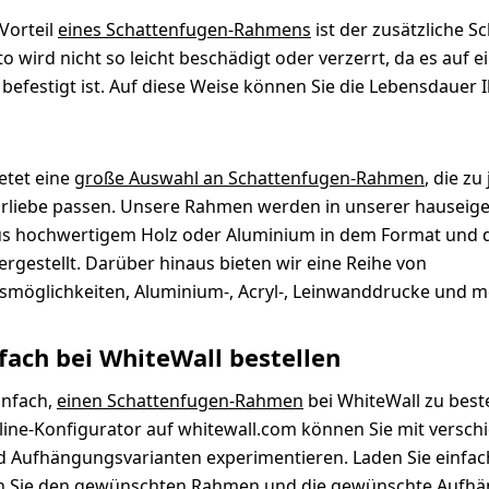
 Vorteil
eines Schattenfugen-Rahmens
ist der zusätzliche Sc
to wird nicht so leicht beschädigt oder verzerrt, da es auf 
 befestigt ist. Auf diese Weise können Sie die Lebensdauer 
etet eine
große Auswahl an Schattenfugen-Rahmen
, die zu
orliebe passen. Unsere Rahmen werden in unserer hauseig
us hochwertigem Holz oder Aluminium in dem Format und 
ergestellt. Darüber hinaus bieten wir eine Reihe von
möglichkeiten, Aluminium-, Acryl-, Leinwanddrucke und m
fach bei WhiteWall bestellen
einfach,
einen Schattenfugen-Rahmen
bei WhiteWall zu beste
ine-Konfigurator auf whitewall.com können Sie mit versch
 Aufhängungsvarianten experimentieren. Laden Sie einfach
n Sie den gewünschten Rahmen und die gewünschte Aufh