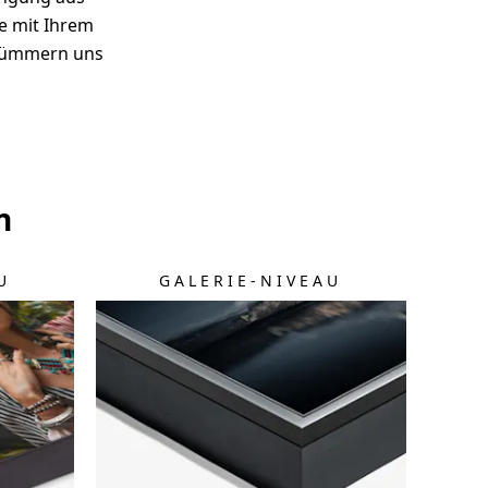
ie mit Ihrem
 kümmern uns
n
U
GALERIE-NIVEAU