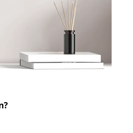
to im Pop Art
WhiteWall Design
Rahmen
Edition by Studio
Besau-Marguerre
n?