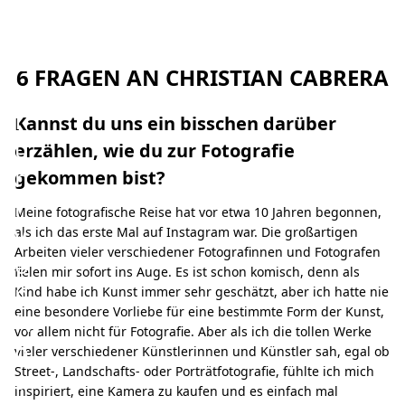
i
n
G
6 FRAGEN AN CHRISTIAN CABRERA
e
f
Kannst du uns ein bisschen darüber
ü
erzählen, wie du zur Fotografie
h
gekommen bist?
l
Meine fotografische Reise hat vor etwa 10 Jahren begonnen,
v
als ich das erste Mal auf Instagram war. Die großartigen
Arbeiten vieler verschiedener Fotografinnen und Fotografen
o
fielen mir sofort ins Auge. Es ist schon komisch, denn als
n
Kind habe ich Kunst immer sehr geschätzt, aber ich hatte nie
eine besondere Vorliebe für eine bestimmte Form der Kunst,
N
vor allem nicht für Fotografie. Aber als ich die tollen Werke
o
vieler verschiedener Künstlerinnen und Künstler sah, egal ob
Street-, Landschafts- oder Porträtfotografie, fühlte ich mich
s
inspiriert, eine Kamera zu kaufen und es einfach mal