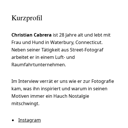
C
h
Kurzprofil
r
i
Christian Cabrera
ist 28 Jahre alt und lebt mit
s
Frau und Hund in Waterbury, Connecticut.
t
Neben seiner Tätigkeit aus Street-Fotograf
i
arbeitet er in einem Luft- und
a
Raumfahrtunternehmen.
n
Im Interview verrät er uns wie er zur Fotografie
C
kam, was ihn inspiriert und warum in seinen
a
Motiven immer ein Hauch Nostalgie
b
mitschwingt.
r
e
Instagram