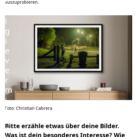
t
auszuprobieren.
a
l
g
i
e
v
e
r
m
i
t
Foto: Christian Cabrera
t
Bitte erzähle etwas über deine Bilder.
e
Was ist dein besonderes Interesse? Wie