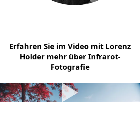
l
d
e
r
Erfahren Sie im Video mit Lorenz
Holder mehr über Infrarot-
Fotografie