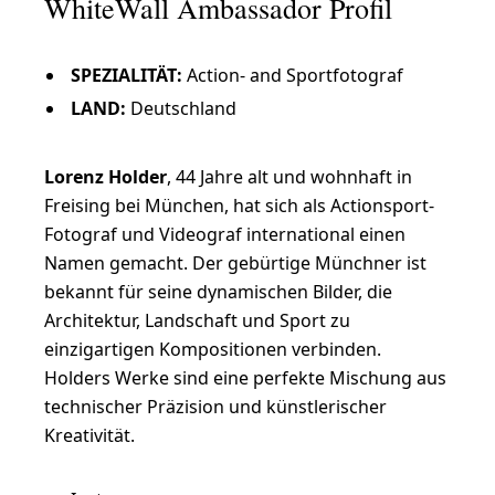
WhiteWall Ambassador Profil
r
a
SPEZIALITÄT:
Action- and Sportfotograf
r
LAND:
Deutschland
o
t
Lorenz Holder
, 44 Jahre alt und wohnhaft in
-
Freising bei München, hat sich als Actionsport-
F
Fotograf und Videograf international einen
Namen gemacht. Der gebürtige Münchner ist
o
bekannt für seine dynamischen Bilder, die
t
Architektur, Landschaft und Sport zu
o
einzigartigen Kompositionen verbinden.
Holders Werke sind eine perfekte Mischung aus
g
technischer Präzision und künstlerischer
r
Kreativität.
a
f