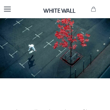
I
n
f