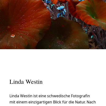
L
i
n
Linda Westin
d
a
Linda Westin ist eine schwedische Fotografin
W
mit einem einzigartigen Blick für die Natur. Nach
e