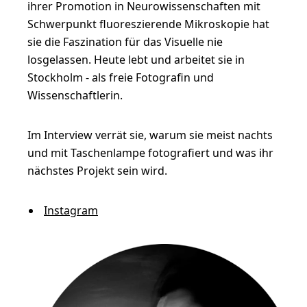
ihrer Promotion in Neurowissenschaften mit
s
Schwerpunkt fluoreszierende Mikroskopie hat
t
sie die Faszination für das Visuelle nie
losgelassen. Heute lebt und arbeitet sie in
i
Stockholm - als freie Fotografin und
n
Wissenschaftlerin.
:
D
Im Interview verrät sie, warum sie meist nachts
i
und mit Taschenlampe fotografiert und was ihr
e
nächstes Projekt sein wird.
N
Instagram
a
t
u
r
a