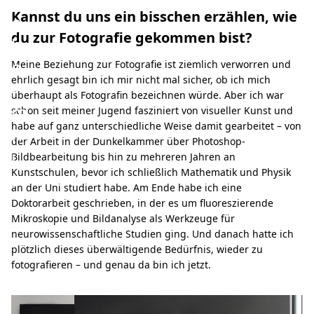
Kannst du uns ein bisschen erzählen, wie
e
du zur Fotografie gekommen bist?
h
e
Meine Beziehung zur Fotografie ist ziemlich verworren und
ehrlich gesagt bin ich mir nicht mal sicher, ob ich mich
i
überhaupt als Fotografin bezeichnen würde. Aber ich war
m
schon seit meiner Jugend fasziniert von visueller Kunst und
habe auf ganz unterschiedliche Weise damit gearbeitet – von
n
der Arbeit in der Dunkelkammer über Photoshop-
i
Bildbearbeitung bis hin zu mehreren Jahren an
Kunstschulen, bevor ich schließlich Mathematik und Physik
s
an der Uni studiert habe. Am Ende habe ich eine
Doktorarbeit geschrieben, in der es um fluoreszierende
Mikroskopie und Bildanalyse als Werkzeuge für
neurowissenschaftliche Studien ging. Und danach hatte ich
plötzlich dieses überwältigende Bedürfnis, wieder zu
fotografieren – und genau da bin ich jetzt.