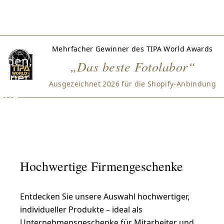
ilvolle
chenke
für
Mehrfacher Gewinner des TIPA World Awards
nden,
„Das beste Fotolabor“
rtner
Ausgezeichnet 2026 für die Shopify-Anbindung
und
rbeiter
ke entdecken
Hochwertige Firmengeschenke
Entdecken Sie unsere Auswahl hochwertiger,
individueller Produkte – ideal als
Unternehmensgeschenke für Mitarbeiter und