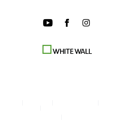
AGB
Datenschutz
Cookie-Einstellungen
Impressum
Erklärung zur Barrierefreiheit
© Copyright WhiteWall 2026
* Alle Preise inkl. MwSt. zzgl. Versand