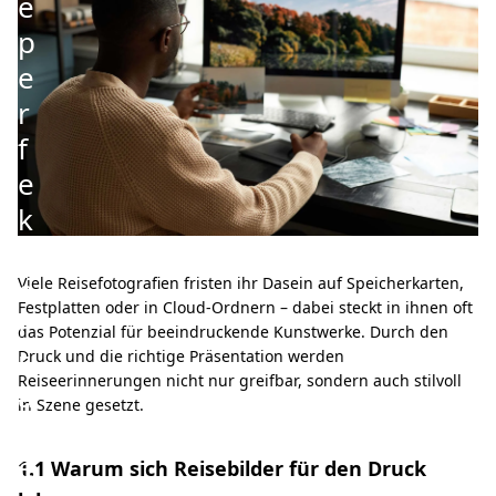
e
p
e
r
f
e
k
t
e
Viele Reisefotografien fristen ihr Dasein auf Speicherkarten,
Festplatten oder in Cloud-Ordnern – dabei steckt in ihnen oft
P
das Potenzial für beeindruckende Kunstwerke. Durch den
r
Druck und die richtige Präsentation werden
Reiseerinnerungen nicht nur greifbar, sondern auch stilvoll
ä
in Szene gesetzt.
s
e
1.1 Warum sich Reisebilder für den Druck