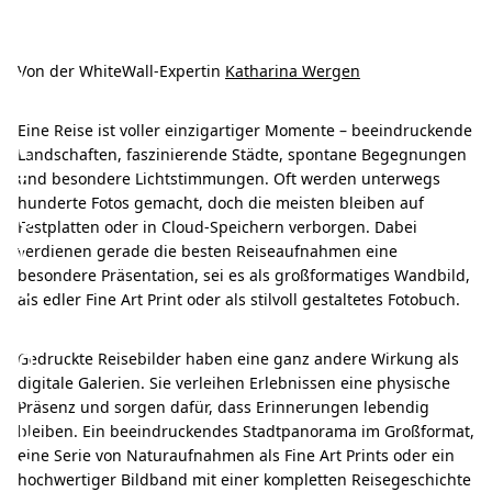
R
e
i
Von der WhiteWall-Expertin
Katharina Wergen
s
Eine Reise ist voller einzigartiger Momente – beeindruckende
e
Landschaften, faszinierende Städte, spontane Begegnungen
f
und besondere Lichtstimmungen. Oft werden unterwegs
hunderte Fotos gemacht, doch die meisten bleiben auf
o
Festplatten oder in Cloud-Speichern verborgen. Dabei
t
verdienen gerade die besten Reiseaufnahmen eine
besondere Präsentation, sei es als großformatiges Wandbild,
o
als edler Fine Art Print oder als stilvoll gestaltetes Fotobuch.
s
d
Gedruckte Reisebilder haben eine ganz andere Wirkung als
digitale Galerien. Sie verleihen Erlebnissen eine physische
r
Präsenz und sorgen dafür, dass Erinnerungen lebendig
u
bleiben. Ein beeindruckendes Stadtpanorama im Großformat,
c
eine Serie von Naturaufnahmen als Fine Art Prints oder ein
hochwertiger Bildband mit einer kompletten Reisegeschichte