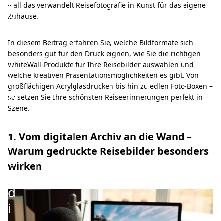
k
– all das verwandelt Reisefotografie in Kunst für das eigene
e
Zuhause.
n
In diesem Beitrag erfahren Sie, welche Bildformate sich
:
besonders gut für den Druck eignen, wie Sie die richtigen
T
WhiteWall-Produkte für Ihre Reisebilder auswählen und
welche kreativen Präsentationsmöglichkeiten es gibt. Von
i
großflächigen Acrylglasdrucken bis hin zu edlen Foto-Boxen –
p
so setzen Sie Ihre schönsten Reiseerinnerungen perfekt in
Szene.
p
s
1. Vom digitalen Archiv an die Wand –
f
Warum gedruckte Reisebilder besonders
ü
wirken
r
d
i