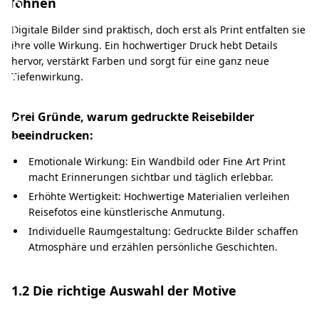
n
lohnen
t
Digitale Bilder sind praktisch, doch erst als Print entfalten sie
a
ihre volle Wirkung. Ein hochwertiger Druck hebt Details
hervor, verstärkt Farben und sorgt für eine ganz neue
t
Tiefenwirkung.
i
o
Drei Gründe, warum gedruckte Reisebilder
beeindrucken:
n
Emotionale Wirkung: Ein Wandbild oder Fine Art Print
macht Erinnerungen sichtbar und täglich erlebbar.
Erhöhte Wertigkeit: Hochwertige Materialien verleihen
Reisefotos eine künstlerische Anmutung.
Individuelle Raumgestaltung: Gedruckte Bilder schaffen
Atmosphäre und erzählen persönliche Geschichten.
1.2 Die richtige Auswahl der Motive