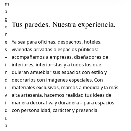
m
a
g
Tus paredes. Nuestra experiencia.
e
n
e
Ya sea para oficinas, despachos, hoteles,
s
viviendas privadas o espacios públicos:
–
acompañamos a empresas, diseñadores de
i
interiores, interioristas y a todos los que
n
quieran amueblar sus espacios con estilo y
d
decorarlos con imágenes especiales. Con
i
materiales exclusivos, marcos a medida y la más
v
alta artesanía, hacemos realidad tus ideas de
i
manera decorativa y duradera – para espacios
d
con personalidad, carácter y presencia.
u
a
Solicitar presupuesto