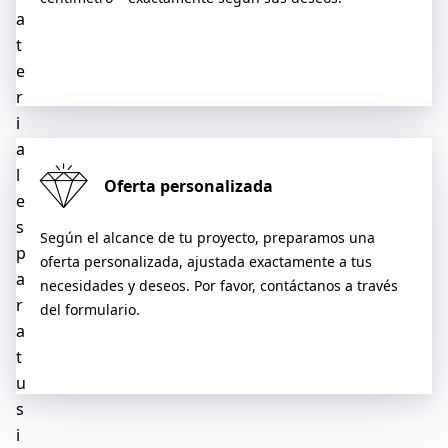
a
t
e
r
i
a
l
Oferta personalizada
e
s
Según el alcance de tu proyecto, preparamos una
p
oferta personalizada, ajustada exactamente a tus
a
necesidades y deseos. Por favor, contáctanos a través
r
del formulario.
a
t
u
s
i