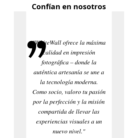
Confían en nosotros
Valo
exc
"WhiteWall ofrece la máxima
impres
calidad en impresión
color 
fotográfica – donde la
cali
auténtica artesanía se une a
consul
la tecnología moderna.
qu
Como socio, valoro tu pasión
p
por la perfección y la misión
tranquil
compartida de llevar las
es exac
experiencias visuales a un
WhiteW
nuevo nivel."
vibr