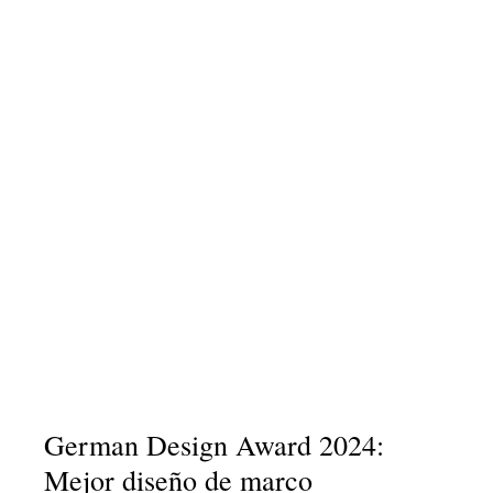
Slide 1
Slide 2
Slide 3
Slide 4
Slide 5
Slide 6
Recibe tu presupuesto personalizado
German Design Award 2024:
Mejor diseño de marco