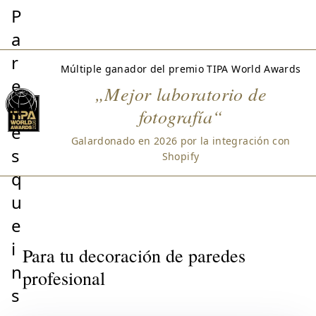
P
a
r
Múltiple ganador del premio TIPA World Awards
e
„Mejor laboratorio de
d
fotografía“
e
Galardonado en 2026 por la integración con
s
Shopify
q
u
e
i
Para tu decoración de paredes
n
profesional
s