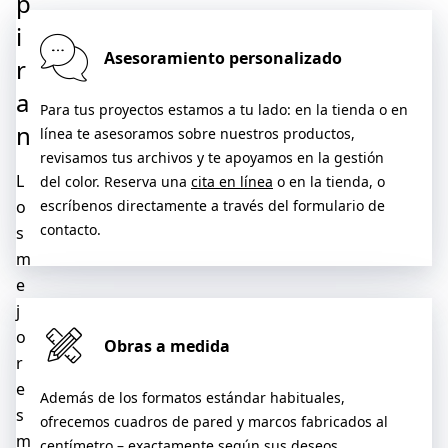
p
i
Asesoramiento personalizado
r
a
Para tus proyectos estamos a tu lado: en la tienda o en
n
línea te asesoramos sobre nuestros productos,
revisamos tus archivos y te apoyamos en la gestión
L
del color. Reserva una
cita en línea
o en la tienda, o
o
escríbenos directamente a través del formulario de
contacto.
s
m
e
j
o
Obras a medida
r
e
Además de los formatos estándar habituales,
s
ofrecemos cuadros de pared y marcos fabricados al
m
centímetro – exactamente según sus deseos.