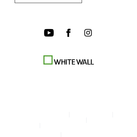
Condiciones generales
Protección de datos
Configuración de las cookies
Aviso legal
Declaración sobre accesibilidad
© Copyright WhiteWall 2026
* Precios IVA incl., gastos de envío excl.