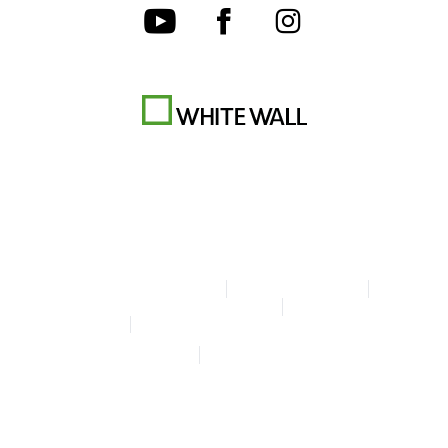
Condiciones generales
Protección de datos
Configuración de las cookies
Aviso legal
Declaración sobre accesibilidad
© Copyright WhiteWall 2026
* Precios IVA incl., gastos de envío excl.