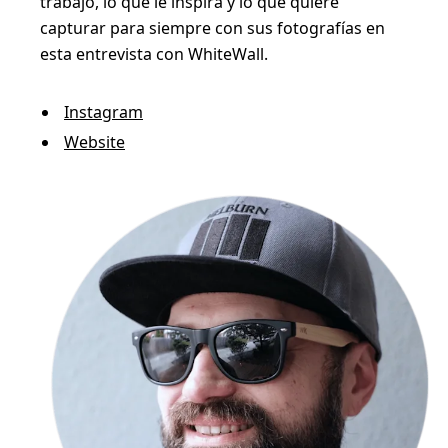
m
trabajo, lo que le inspira y lo que quiere
capturar para siempre con sus fotografías en
i
esta entrevista con WhiteWall.
c
o
Instagram
d
Website
e
l
e
n
c
i
e
r
r