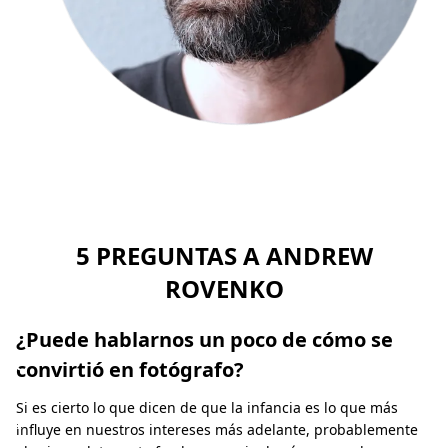
o
:
T
h
e
R
o
c
5 PREGUNTAS A ANDREW
k
ROVENKO
e
t
¿Puede hablarnos un poco de cómo se
g
convirtió en fotógrafo?
i
Si es cierto lo que dicen de que la infancia es lo que más
r
influye en nuestros intereses más adelante, probablemente