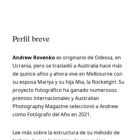
D
o
c
Perfil breve
u
m
Andrew Rovenko
es originario de Odessa, en
e
Ucrania, pero se trasladó a Australia hace más
n
de quince años y ahora vive en Melbourne con
t
su esposa Mariya y su hija Mia, la Rocketgirl. Su
a
proyecto fotográfico ha ganado numerosos
premios internacionales y Australian
l
Photography Magazine seleccionó a Andrew
c
como Fotógrafo del Año en 2021.
ó
s
Lee más sobre la estructura de su método de