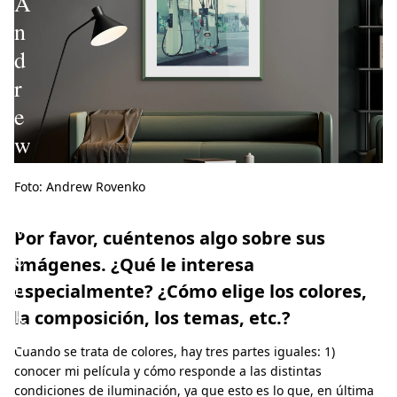
A
n
d
r
e
w
R
Foto: Andrew Rovenko
o
v
Por favor, cuéntenos algo sobre sus
e
imágenes. ¿Qué le interesa
n
especialmente? ¿Cómo elige los colores,
k
la composición, los temas, etc.?
o
Cuando se trata de colores, hay tres partes iguales: 1)
conocer mi película y cómo responde a las distintas
condiciones de iluminación, ya que esto es lo que, en última