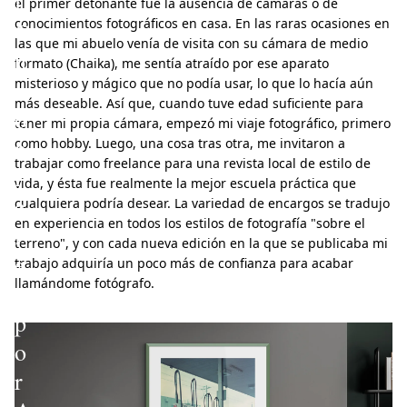
l
el primer detonante fue la ausencia de cámaras o de
conocimientos fotográficos en casa. En las raras ocasiones en
C
las que mi abuelo venía de visita con su cámara de medio
h
formato (Chaika), me sentía atraído por ese aparato
r
misterioso y mágico que no podía usar, lo que lo hacía aún
más deseable. Así que, cuando tuve edad suficiente para
o
tener mi propia cámara, empezó mi viaje fotográfico, primero
n
como hobby. Luego, una cosa tras otra, me invitaron a
trabajar como freelance para una revista local de estilo de
i
vida, y ésta fue realmente la mejor escuela práctica que
c
cualquiera podría desear. La variedad de encargos se tradujo
en experiencia en todos los estilos de fotografía "sobre el
l
terreno", y con cada nueva edición en la que se publicaba mi
e
trabajo adquiría un poco más de confianza para acabar
llamándome fotógrafo.
s
p
o
r