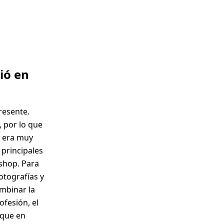
ió en
resente.
 por lo que
e era muy
 principales
shop. Para
tografías y
mbinar la
fesión, el
 que en