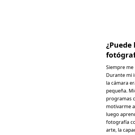
¿Puede 
fotógra
Siempre me h
Durante mi i
la cámara e
pequeña. Mie
programas c
motivarme a 
luego apren
fotografía c
arte, la cap