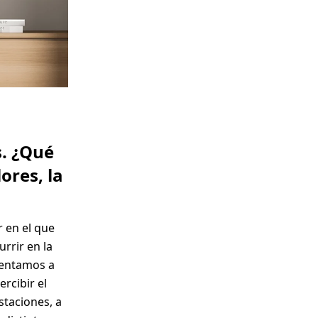
s. ¿Qué
ores, la
 en el que
rrir en la
sentamos a
rcibir el
taciones, a