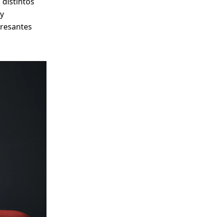
 distintos
oy
eresantes