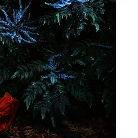
 en el marco
WhiteWall Design
Pop Art
Edition by Studio
Besau-Marguerre