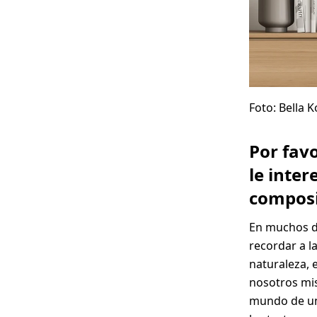
Foto: Bella 
Por fav
le inter
composic
En muchos de
recordar a l
naturaleza, 
nosotros mis
mundo de un