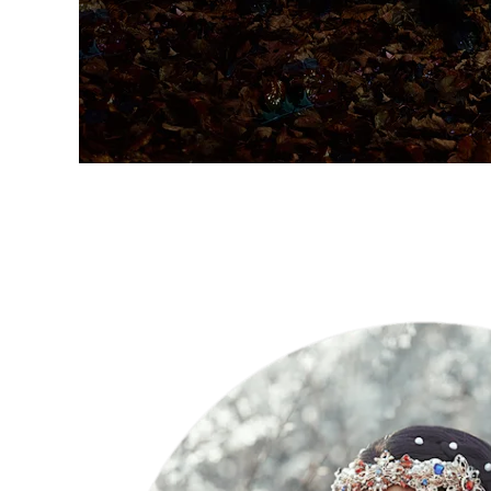
"Siempre
estoy
buscando"
– Bella
Kotak