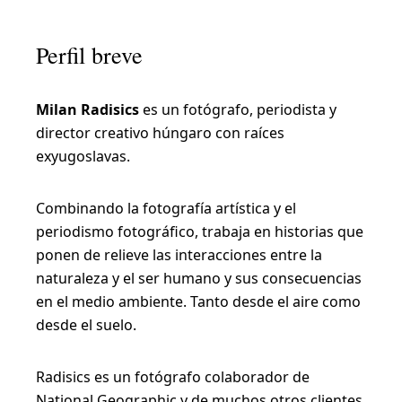
a
s
Perfil breve
n
u
Milan Radisics
es un fotógrafo, periodista y
e
director creativo húngaro con raíces
v
exyugoslavas.
a
s
Combinando la fotografía artística y el
p
periodismo fotográfico, trabaja en historias que
ponen de relieve las interacciones entre la
e
naturaleza y el ser humano y sus consecuencias
r
en el medio ambiente. Tanto desde el aire como
s
desde el suelo.
p
e
Radisics es un fotógrafo colaborador de
National Geographic y de muchos otros clientes