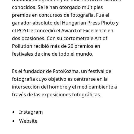
c
conocidos. Se le han otorgado múltiples
t
premios en concursos de fotografía. Fue el
i
ganador absoluto del Hungarian Press Photo y
v
el POYI le concedió el Award of Excellence en
a
dos ocasiones. Con su cortometraje Art of
Pollution recibió más de 20 premios en
s
festivales de cine de todo el mundo.
i
n
Es el fundador de FotoKozma, un festival de
s
fotografía cuyo objetivo es centrarse en la
p
intersección del hombre y el medioambiente a
través de las exposiciones fotográficas.
i
r
Instagram
a
Website
n