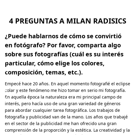
l
a
n
4 PREGUNTAS A MILAN RADISICS
R
¿Puede hablarnos de cómo se convirtió
a
en fotógrafo? Por favor, comparta algo
d
sobre sus fotografías (cuál es su interés
i
particular, cómo elige los colores,
s
composición, temas, etc.).
i
Empecé hace 20 años. En aquel momento fotografié el eclipse
c
solar y este fenómeno me hizo tomar en serio mi fotografía.
s
En aquella época la naturaleza era mi principal campo de
interés, pero hacía uso de una gran variedad de géneros
para abordar cualquier tarea fotográfica. Los trabajos de
fotografía y publicidad van de la mano. Los años que trabajé
en el sector de la publicidad me han ofrecido una gran
comprensión de la proporción y la estética. La creatividad y la