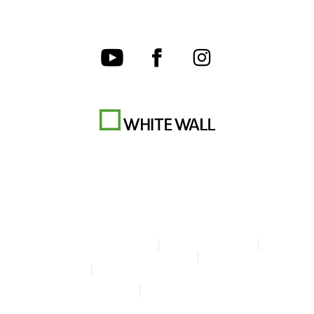
Condiciones generales
Protección de datos
Configuración de las cookies
Aviso legal
Declaración sobre accesibilidad
© Copyright WhiteWall 2026
* Precios IVA incl., gastos de envío excl.