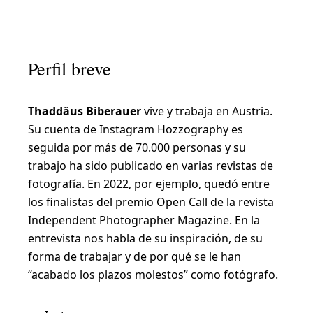
“
L
a
Perfil breve
f
o
Thaddäus Biberauer
vive y trabaja en Austria.
t
Su cuenta de Instagram Hozzography es
o
seguida por más de 70.000 personas y su
g
trabajo ha sido publicado en varias revistas de
r
fotografía. En 2022, por ejemplo, quedó entre
los finalistas del premio Open Call de la revista
a
Independent Photographer Magazine. En la
f
entrevista nos habla de su inspiración, de su
í
forma de trabajar y de por qué se le han
a
“acabado los plazos molestos” como fotógrafo.
m