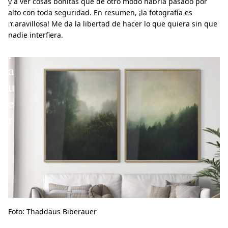
i
y a ver cosas bonitas que de otro modo habría pasado por
alto con toda seguridad. En resumen, ¡la fotografía es
b
maravillosa! Me da la libertad de hacer lo que quiera sin que
e
nadie interfiera.
r
a
u
e
r
Foto: Thaddäus Biberauer