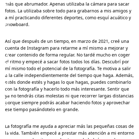
e
más que abrumador. Apenas utilizaba la cámara para sacar
r
fotos. La utilizaba sobre todo para grabarnos a mis amigos y
a mí practicando diferentes deportes, como esquí acuático y
o
snowboard.
”
–
Así que después de un tiempo, en marzo de 2021, creé una
cuenta de Instagram para retarme a mí mismo a mejorar y
T
crear contenido de forma regular. No tardé mucho en coger
h
el ritmo y empecé a sacar fotos todos los días. Descubrí por
mí mismo todo el potencial de la fotografía. Te motiva a salir
a
a la calle independientemente del tiempo que haga. Además,
d
estés donde estés y hagas lo que hagas, puedes combinarlo
con la fotografía y hacerlo todo más interesante. Sentir que
d
ya no tendrás citas molestas ni que recorrer largas distancias
ä
porque siempre podrás acabar haciendo fotos y aprovechar
ese tiempo pasándotelo en grande.
u
s
La fotografía me ayuda a apreciar más las pequeñas cosas de
B
la vida. También empecé a prestar más atención a mi entorno