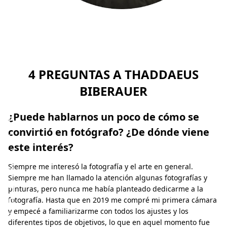
e
h
a
c
e
4 PREGUNTAS A THADDAEUS
r
BIBERAUER
l
o
¿Puede hablarnos un poco de cómo se
convirtió en fotógrafo? ¿De dónde viene
q
este interés?
u
e
Siempre me interesó la fotografía y el arte en general.
Siempre me han llamado la atención algunas fotografías y
q
pinturas, pero nunca me había planteado dedicarme a la
u
fotografía. Hasta que en 2019 me compré mi primera cámara
y empecé a familiarizarme con todos los ajustes y los
i
diferentes tipos de objetivos, lo que en aquel momento fue