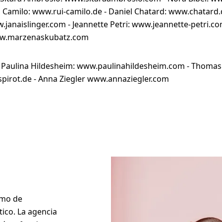
ui Camilo: www.rui-camilo.de - Daniel Chatard: www.chatard.
w.janaislinger.com - Jeannette Petri: www.jeannette-petri.c
ww.marzenaskubatz.com
:
Paulina Hildesheim: www.paulinahildesheim.com - Thomas 
irot.de - Anna Ziegler www.annaziegler.com
imo de
tico. La agencia