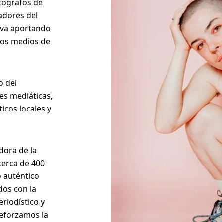
otógrafos de
adores del
leva aportando
 los medios de
o del
des mediáticas,
ticos locales y
adora de la
cerca de 400
 auténtico
dos con la
riodístico y
reforzamos la