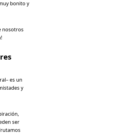
muy bonito y
e nosotros
!
tres
ral– es un
mistades y
iración,
eden ser
sfrutamos