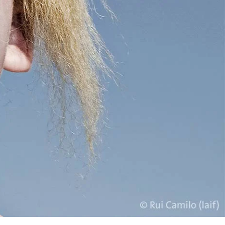
 en el marco
WhiteWall Design
Pop Art
Edition by Studio
Besau-Marguerre