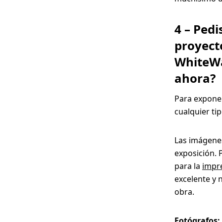
4 – Ped
proyect
WhiteWal
ahora?
Para exponer
cualquier ti
Las imágenes
exposición. 
para la
impr
excelente y 
obra.
Fotógrafos: