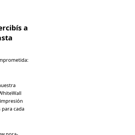
rcibís a
asta
comprometida:
nuestra
 WhiteWall
 impresión
s para cada
ww.nora-