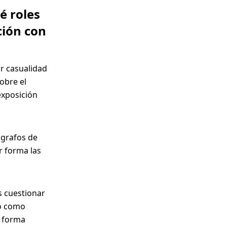
é roles
ción con
r casualidad
obre el
exposición
ógrafos de
r forma las
s cuestionar
do como
 forma