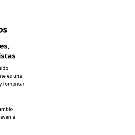
os
es,
istas
nido
une es una
 y fomentar
cambio
reven a