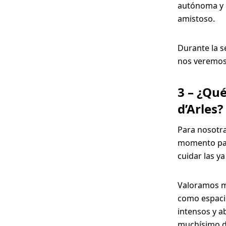
autónoma y c
amistoso.
Durante la s
nos veremos 
3 – ¿Qu
d’Arles?
Para nosotra
momento par
cuidar las ya
Valoramos mu
como espacio
intensos y a
muchísimo de