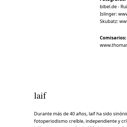
bibel.de - R
Islinger: ww
Skubatz: w
Comisarios
www.thomasp
laif
Durante más de 40 años, laif ha sido sinón
fotoperiodismo creíble, independiente y crí