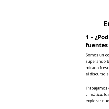
TOHAUS
ARLES
E
2025
Nos une
1 – ¿Po
a visión
fuentes
esca del
Somos un col
ndo, así
superando ba
omo la
mirada fresc
untad de
el discurso s
ar nuevas
spectivas
Trabajamos 
climático, l
stimular
explorar nue
necesario