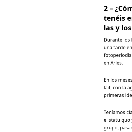
iscurso
2 – ¿Cóm
ocial."
tenéis e
Thomas
las y lo
ot, laif)
Durante los 
una tarde en
fotoperiodis
en Arles.
En los meses
laif, con la
primeras ide
Teníamos cla
el statu quo
grupo, pasa