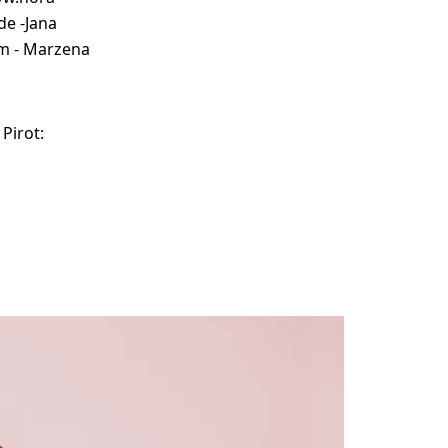
de -Jana
om - Marzena
Pirot: