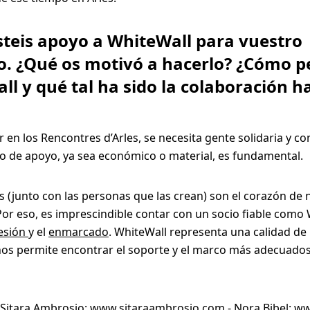
isteis apoyo a WhiteWall para vuestro
o. ¿Qué os motivó a hacerlo? ¿Cómo pe
l y qué tal ha sido la colaboración h
 en los Rencontres d’Arles, se necesita gente solidaria y 
po de apoyo, ya sea económico o material, es fundamental.
 (junto con las personas que las crean) son el corazón de 
Por eso, es imprescindible contar con un socio fiable como
esión
y el
enmarcado
. WhiteWall representa una calidad de
nos permite encontrar el soporte y el marco más adecuado
Sitara Ambrosio: www.sitaraambrosio.com - Nora Bibel: w