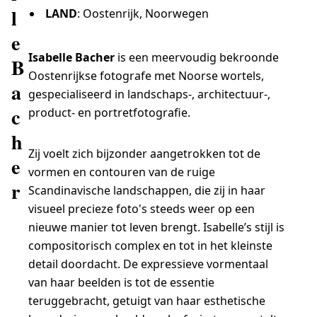
l
LAND
: Oostenrijk, Noorwegen
e
Isabelle Bacher
is een meervoudig bekroonde
B
Oostenrijkse fotografe met Noorse wortels,
a
gespecialiseerd in landschaps-, architectuur-,
c
product- en portretfotografie.
h
Zij voelt zich bijzonder aangetrokken tot de
e
vormen en contouren van de ruige
r
Scandinavische landschappen, die zij in haar
visueel precieze foto's steeds weer op een
nieuwe manier tot leven brengt. Isabelle’s stijl is
compositorisch complex en tot in het kleinste
detail doordacht. De expressieve vormentaal
van haar beelden is tot de essentie
teruggebracht, getuigt van haar esthetische