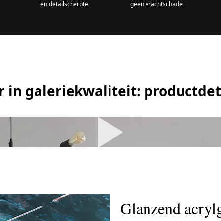
en detailscherpte
geen vrachtschade
 in galeriekwaliteit: productdet
Glanzend acrylg