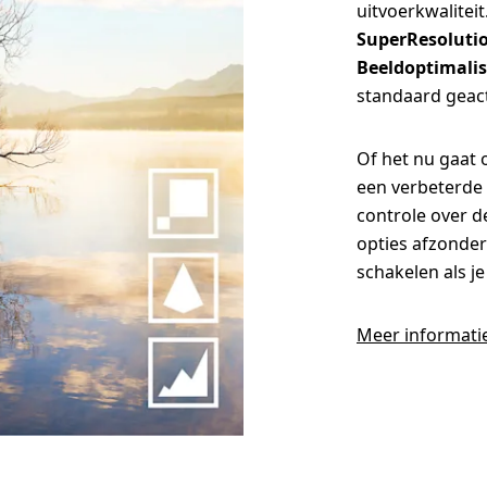
uitvoerkwalitei
SuperResolutio
Beeldoptimalis
standaard geact
Of het nu gaat 
een verbeterde 
controle over d
opties afzonderl
schakelen als je 
Meer informati