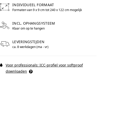
INDIVIDUEEL FORMAAT
Formaten van 9 x 9 cm tot 240 x 122 cm mogelijk
Free formats from 9 by centimeters to 240 by centimeters p
n Pop Art-lijst
WhiteWall Design
INCL. OPHANGSYSTEEM
Edition by Studio
Klaar om op te hangen
Besau-Marguerre
LEVERINGSTIJDEN
ca. 8 werkdagen (ma - vr)
Voor professionals: ICC-profiel voor softproof
downloaden