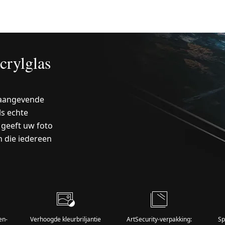
crylglas
naangevende
s echte
 geeft uw foto
 die iedereen
en-
Verhoogde kleurbriljantie
ArtSecurity-verpakking:
Sp