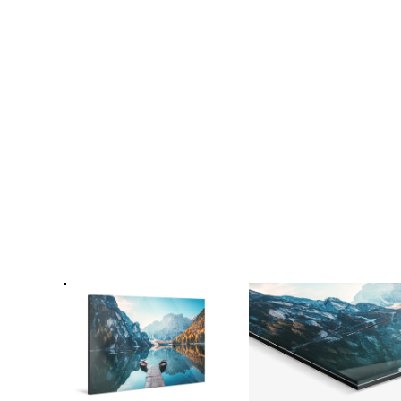
Galerieli
passe-p