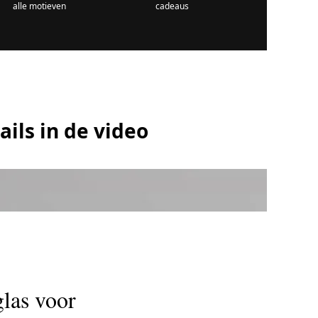
alle motieven
cadeaus
ails in de video
las voor