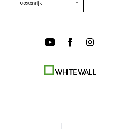
Algemene Voorwaarden
Privacy
Cookie-instellingen
Colofon
Verklaring over toegankelijkheid