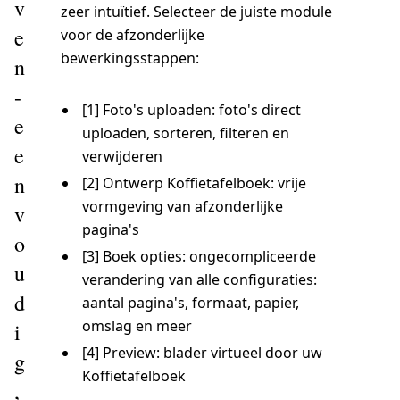
v
zeer intuïtief. Selecteer de juiste module
e
voor de afzonderlijke
bewerkingsstappen:
n
-
[1] Foto's uploaden: foto's direct
e
uploaden, sorteren, filteren en
e
verwijderen
n
[2] Ontwerp Koffietafelboek: vrije
vormgeving van afzonderlijke
v
pagina's
o
[3] Boek opties: ongecompliceerde
u
verandering van alle configuraties:
d
aantal pagina's, formaat, papier,
omslag en meer
i
[4] Preview: blader virtueel door uw
g
Koffietafelboek
,