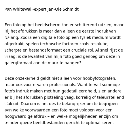
s
m
Van WhiteWall-expert
Jan-Ole Schmidt
i
Een foto op het beeldscherm kan er schitterend uitzien, maar
j
bij het afdrukken is meer dan alleen de eerste indruk van
n
belang. Zodra een digitale foto op een fysiek medium wordt
afgedrukt, spelen technische factoren zoals resolutie,
f
scherpte en bestandsformaat een cruciale rol. Al snel rijst de
o
vraag: is de kwaliteit van mijn foto goed genoeg om deze in
galerijformaat aan de muur te hangen?
t
o
Deze onzekerheid geldt niet alleen voor hobbyfotografen,
g
maar ook voor ervaren professionals. Want terwijl sommige
foto's indruk maken met hun gedetailleerdheid, zien andere
o
er bij het afdrukken plotseling vaag, korrelig of teleurstellend
e
vlak uit. Daarom is het des te belangrijker om te begrijpen
d
aan welke voorwaarden een foto moet voldoen voor een
hoogwaardige afdruk – en welke mogelijkheden er zijn om
g
minder goede beeldbestanden gericht te optimaliseren.