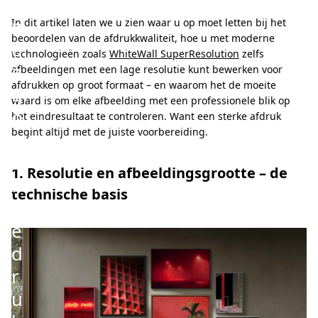
e
n
In dit artikel laten we u zien waar u op moet letten bij het
beoordelen van de afdrukkwaliteit, hoe u met moderne
o
technologieën zoals
WhiteWall SuperResolution
zelfs
e
afbeeldingen met een lage resolutie kunt bewerken voor
afdrukken op groot formaat – en waarom het de moeite
g
waard is om elke afbeelding met een professionele blik op
o
het eindresultaat te controleren. Want een sterke afdruk
begint altijd met de juiste voorbereiding.
m
a
1. Resolutie en afbeeldingsgrootte – de
f
technische basis
t
e
d
r
u