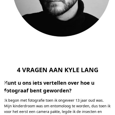
p
v
o
o
r
m
i
j
"
4 VRAGEN AAN KYLE LANG
‒
K
Kunt u ons iets vertellen over hoe u
y
fotograaf bent geworden?
l
Ik begon met fotografie toen ik ongeveer 13 jaar oud was.
e
Mijn kinderdroom was om entomoloog te worden, dus toen ik
voor het eerst een camera pakte, legde ik de insecten en