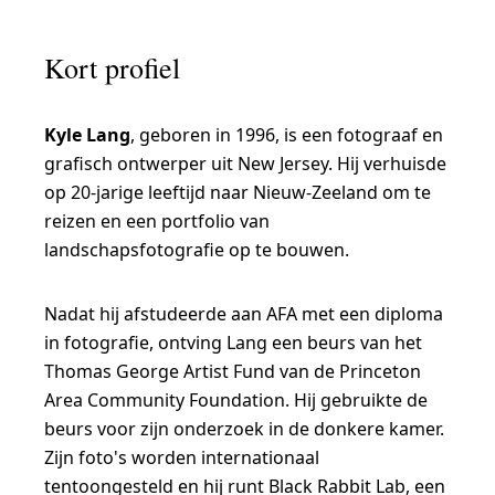
"
H
Kort profiel
e
t
Kyle Lang
, geboren in 1996, is een fotograaf en
n
grafisch ontwerper uit New Jersey. Hij verhuisde
e
op 20-jarige leeftijd naar Nieuw-Zeeland om te
g
reizen en een portfolio van
a
landschapsfotografie op te bouwen.
t
Nadat hij afstudeerde aan AFA met een diploma
i
in fotografie, ontving Lang een beurs van het
e
Thomas George Artist Fund van de Princeton
v
Area Community Foundation. Hij gebruikte de
e
beurs voor zijn onderzoek in de donkere kamer.
i
Zijn foto's worden internationaal
tentoongesteld en hij runt Black Rabbit Lab, een