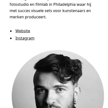
s
fotostudio en filmlab in Philadelphia waar hij
h
met succes visuele sets voor kunstenaars en
e
merken produceert.
t
g
Website
e
Instagram
r
e
e
d
s
c
h
a