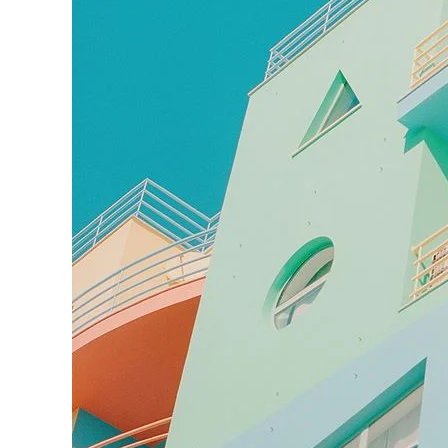
Galerieli
passe-p