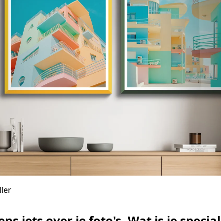
ller
ens iets over je foto's. Wat is je specia