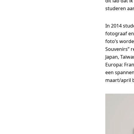
dit lab dat 
studeren aa
In 2014 stud
fotograaf en
foto’s word
Souvenirs” r
Japan, Taiwa
Europa: Frank
een spannend
maart/april 