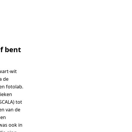
af bent
wart-wit
a de
en fotolab.
nieken
 SCALA) tot
en van de
 en
was ook in