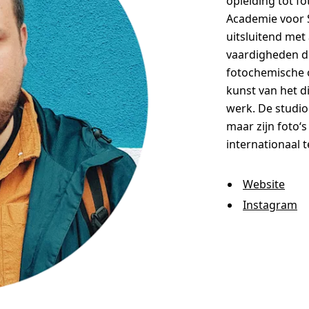
opleiding tot f
Academie voor 
uitsluitend met
vaardigheden di
fotochemische o
kunst van het di
werk. De studio
maar zijn foto‘
internationaal 
Website
Instagram