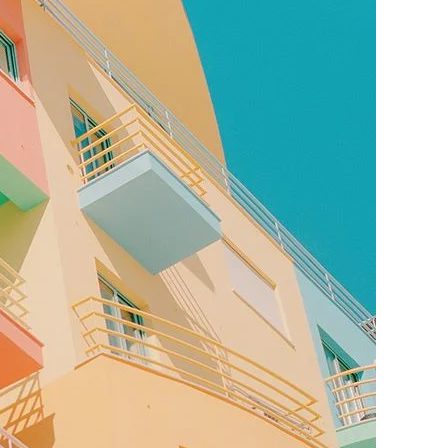
n Pop Art-lijst
WhiteWall Design
Edition by Studio
Besau-Marguerre