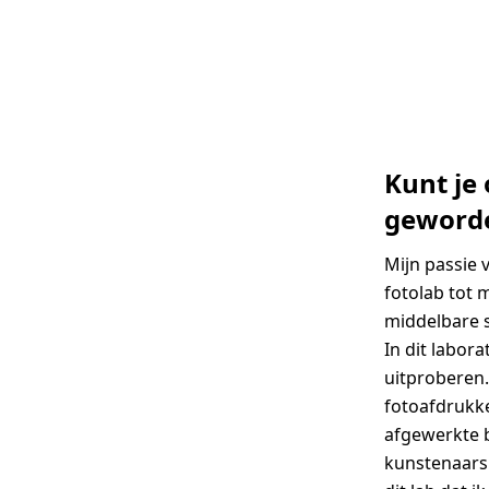
Kunt je 
geworden
Mijn passie 
fotolab tot 
middelbare s
In dit labor
uitproberen. 
fotoafdrukke
afgewerkte b
kunstenaars 