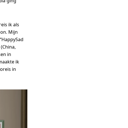
dia ging
is ik als
on. Mijn
k “HappySad
 (China,
sen in
 maakte ik
oreis in