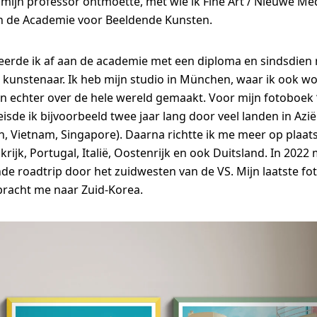
ik mijn professor ontmoette, met wie ik Fine Art / Nieuwe Me
n de Academie voor Beeldende Kunsten.
eerde ik af aan de academie met een diploma en sindsdien re
 kunstenaar. Ik heb mijn studio in München, waar ik ook wo
en echter over de hele wereld gemaakt. Voor mijn fotoboe
eisde ik bijvoorbeeld twee jaar lang door veel landen in Azië
n, Vietnam, Singapore). Daarna richtte ik me meer op plaat
rijk, Portugal, Italië, Oostenrijk en ook Duitsland. In 2022
e roadtrip door het zuidwesten van de VS. Mijn laatste fot
bracht me naar Zuid-Korea.