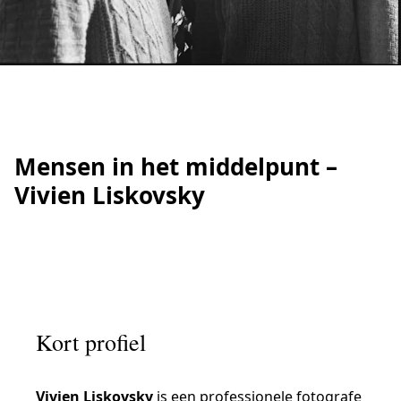
IRATION
Mensen in het middelpunt –
Vivien Liskovsky
Kort profiel
Vivien Liskovsky
is een professionele fotografe