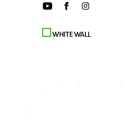
Algemene Voorwaarden
Privacy
Cookie-instellingen
Colofon
Verklaring over toegankelijkheid
© Copyright WhiteWall 2026
* Alle prijzen incl. btw en excl. verzending